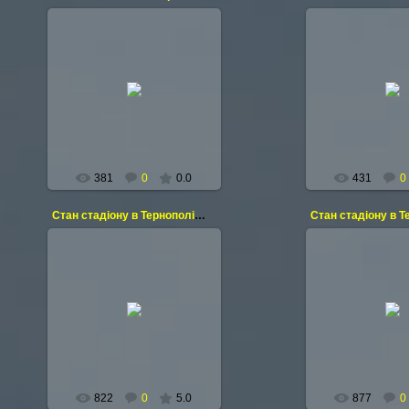
19.03.2014
19.03.2
Tryhukigor
Tryhuk
381
0
0.0
431
0
Стан стадіону в Тернополі на 01.03.10
02.03.2010
02.03.2
INGLATER
INGLA
822
0
5.0
877
0