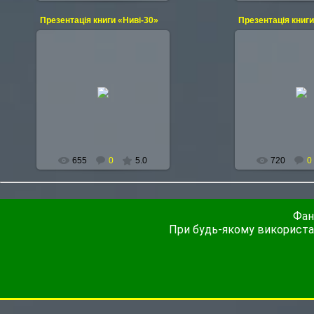
Презентація книги «Ниві-30»
Презентація книги
20.11.2009
20.11.2
INGLATER
INGLA
655
0
5.0
720
0
Фан
При будь-якому використанн